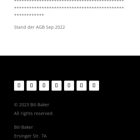
********************************************
********************************************
************
Stand der AGB Sep.2022
© 2023 Bit-Baker
All rights reserved.
Bit-Baker
Ersinger Str. 7A