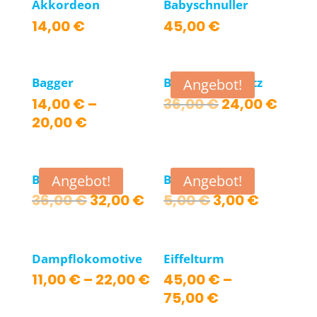
Akkordeon
Babyschnuller
14,00
€
45,00
€
Bagger
Bit-Bär mit Hertz
Angebot!
Ursprünglich
Aktue
14,00
€
–
36,00
€
24,00
€
Preis
Preis
20,00
€
war:
ist:
36,00 €
24,00
Bit-Bunny
Buchstaben
Angebot!
Angebot!
Ursprünglicher
Aktueller
Ursprüngliche
Aktuell
36,00
€
32,00
€
5,00
€
3,00
€
Preis
Preis
Preis
Preis
war:
ist:
war:
ist:
36,00 €
32,00 €.
5,00 €
3,00 €.
Dampflokomotive
Eiffelturm
11,00
€
–
22,00
€
45,00
€
–
75,00
€