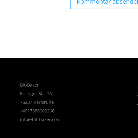
Bit-Baker
Ersinger Str. 7A
76227 Karlsruhe
+4917680062266
info@bit-baker.com