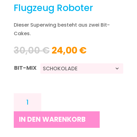
Flugzeug Roboter
Dieser Superwing besteht aus zwei Bit-
Cakes.
Ursprünglicher
Aktueller
30,00
€
24,00
€
Preis
Preis
war:
ist:
BIT-MIX
30,00 €
24,00 €.
FLUGZEUG
ROBOTER
MENGE
IN DEN WARENKORB